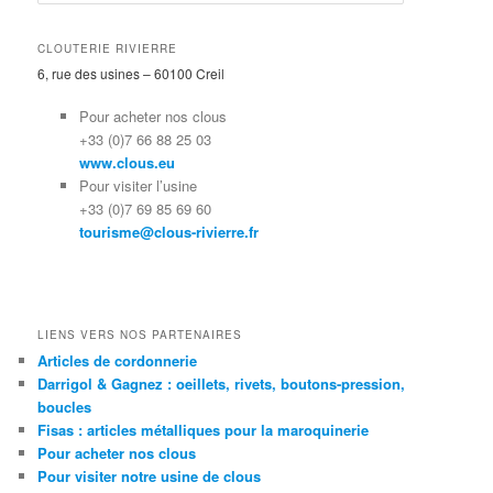
e
c
h
CLOUTERIE RIVIERRE
e
6, rue des usines – 60100 Creil
r
c
Pour acheter nos clous
h
+33 (0)7 66 88 25 03
e
www.clous.eu
Pour visiter l’usine
+33 (0)7 69 85 69 60
tourisme@clous-rivierre.fr
LIENS VERS NOS PARTENAIRES
Articles de cordonnerie
Darrigol & Gagnez : oeillets, rivets, boutons-pression,
boucles
Fisas : articles métalliques pour la maroquinerie
Pour acheter nos clous
Pour visiter notre usine de clous