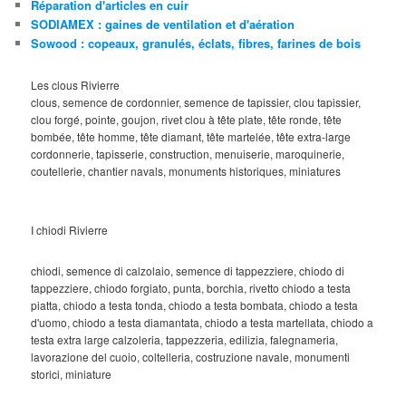
Réparation d'articles en cuir
SODIAMEX : gaines de ventilation et d'aération
Sowood : copeaux, granulés, éclats, fibres, farines de bois
Les clous Rivierre
clous, semence de cordonnier, semence de tapissier, clou tapissier,
clou forgé, pointe, goujon, rivet clou à tête plate, tête ronde, tête
bombée, tête homme, tête diamant, tête martelée, tête extra-large
cordonnerie, tapisserie, construction, menuiserie, maroquinerie,
coutellerie, chantier navals, monuments historiques, miniatures
I chiodi Rivierre
chiodi, semence di calzolaio, semence di tappezziere, chiodo di
tappezziere, chiodo forgiato, punta, borchia, rivetto chiodo a testa
piatta, chiodo a testa tonda, chiodo a testa bombata, chiodo a testa
d'uomo, chiodo a testa diamantata, chiodo a testa martellata, chiodo a
testa extra large calzoleria, tappezzeria, edilizia, falegnameria,
lavorazione del cuoio, coltelleria, costruzione navale, monumenti
storici, miniature