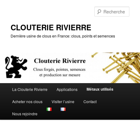
Aller
au
Rech
contenu
principal
CLOUTERIE RIVIERRE
Dernière usine de clous en France: clous, points et semences
Menu
Métaux utilisés
La Clouterie Rivierre
Applications
principal
Acheter nos clous
Visiter l’usine
Contact
Nous rejoindre