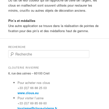
Du fait de leur couleur qui se rapproche de celle de l’argent, les
clous en maillechort sont souvent utilisés pour restaurer les
miroirs, crucifix ou autres objets de décoration anciens.
Pin’s et médailles
Une autre application se trouve dans la réalisation de pointes de
fixation pour des pin’s et des médaillons haut de gamme.
RECHERCHE
R
e
c
h
CLOUTERIE RIVIERRE
e
6, rue des usines – 60100 Creil
r
c
Pour acheter nos clous
h
+33 (0)7 66 88 25 03
e
www.clous.eu
Pour visiter l’usine
+33 (0)7 69 85 69 60
tourisme@clous-rivierre.fr