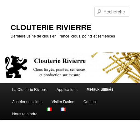
Aller
au
Rech
contenu
principal
CLOUTERIE RIVIERRE
Dernière usine de clous en France: clous, points et semences
Menu
Métaux utilisés
La Clouterie Rivierre
Applications
principal
Acheter nos clous
Visiter l’usine
Contact
Nous rejoindre