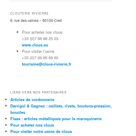
e
c
h
CLOUTERIE RIVIERRE
e
6, rue des usines – 60100 Creil
r
c
Pour acheter nos clous
h
+33 (0)7 66 88 25 03
e
www.clous.eu
Pour visiter l’usine
+33 (0)7 69 85 69 60
tourisme@clous-rivierre.fr
LIENS VERS NOS PARTENAIRES
Articles de cordonnerie
Darrigol & Gagnez : oeillets, rivets, boutons-pression,
boucles
Fisas : articles métalliques pour la maroquinerie
Pour acheter nos clous
Pour visiter notre usine de clous