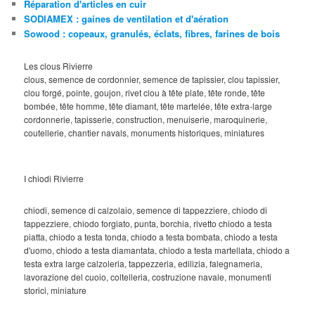
Réparation d'articles en cuir
SODIAMEX : gaines de ventilation et d'aération
Sowood : copeaux, granulés, éclats, fibres, farines de bois
Les clous Rivierre
clous, semence de cordonnier, semence de tapissier, clou tapissier,
clou forgé, pointe, goujon, rivet clou à tête plate, tête ronde, tête
bombée, tête homme, tête diamant, tête martelée, tête extra-large
cordonnerie, tapisserie, construction, menuiserie, maroquinerie,
coutellerie, chantier navals, monuments historiques, miniatures
I chiodi Rivierre
chiodi, semence di calzolaio, semence di tappezziere, chiodo di
tappezziere, chiodo forgiato, punta, borchia, rivetto chiodo a testa
piatta, chiodo a testa tonda, chiodo a testa bombata, chiodo a testa
d'uomo, chiodo a testa diamantata, chiodo a testa martellata, chiodo a
testa extra large calzoleria, tappezzeria, edilizia, falegnameria,
lavorazione del cuoio, coltelleria, costruzione navale, monumenti
storici, miniature