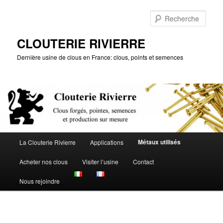
Aller
au
Rech
contenu
principal
CLOUTERIE RIVIERRE
Dernière usine de clous en France: clous, points et semences
Menu
Métaux utilisés
La Clouterie Rivierre
Applications
principal
Acheter nos clous
Visiter l’usine
Contact
Nous rejoindre